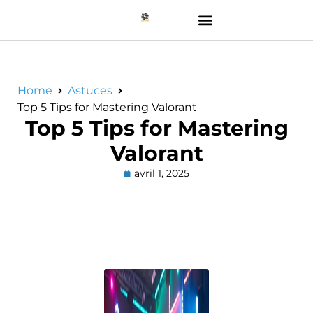
Home
Astuces
Top 5 Tips for Mastering Valorant
Top 5 Tips for Mastering
Valorant
avril 1, 2025