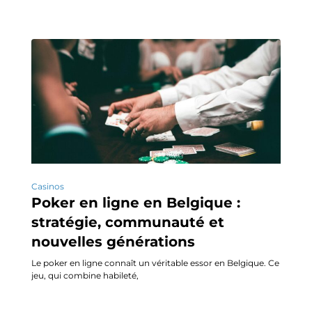
Casinos
Poker en ligne en Belgique :
stratégie, communauté et
nouvelles générations
Le poker en ligne connaît un véritable essor en Belgique. Ce
jeu, qui combine habileté,