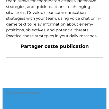
team allows for coordinated attacks, defensive
strategies, and quick reactions to changing
situations. Develop clear communication
strategies with your team, using voice chat or in-
game text to relay information about enemy
positions, objectives, and potential threats.
Practice these strategies in your daily matches.
Partager cette publication