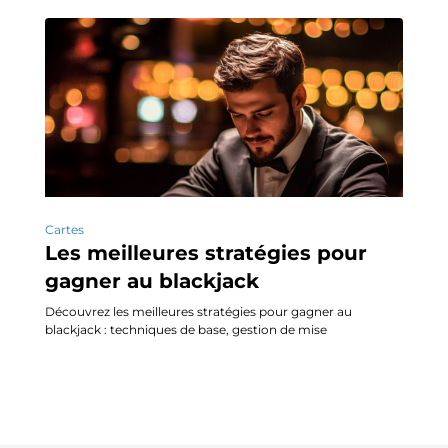
Cartes
Les meilleures stratégies pour
gagner au blackjack
Découvrez les meilleures stratégies pour gagner au
blackjack : techniques de base, gestion de mise