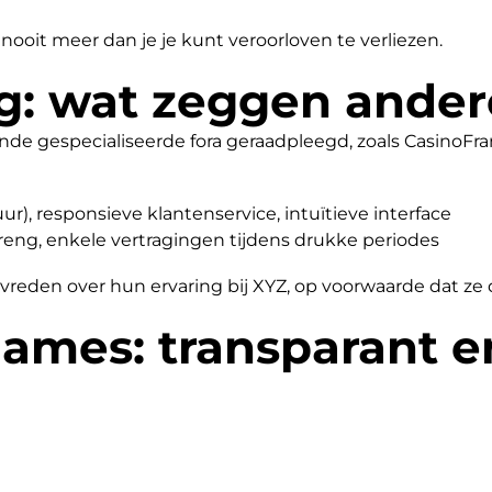
nooit meer dan je je kunt veroorloven te verliezen.
g: wat zeggen ander
nde gespecialiseerde fora geraadpleegd, zoals CasinoFranc
ur), responsieve klantenservice, intuïtieve interface
ng, enkele vertragingen tijdens drukke periodes
vreden over hun ervaring bij XYZ, op voorwaarde dat ze
ames: transparant en