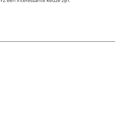
YZ een interessante keuze zijn.