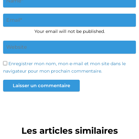
Your email will not be published.
Enregistrer mon nom, mon e-mail et mon site dans le
navigateur pour mon prochain commentaire.
Les articles similaires